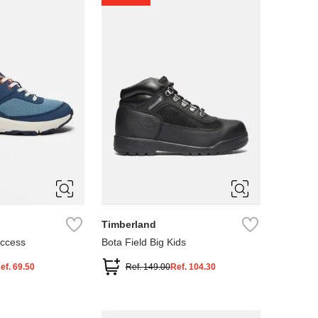
4
5
Timberland
Access
Bota Field Big Kids
ef.
69.50
Ref.
149.00
Ref.
104.30