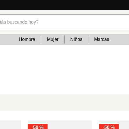
s buscando hoy?
Hombre
Mujer
Niños
Marcas
-
50 %
-
50 %