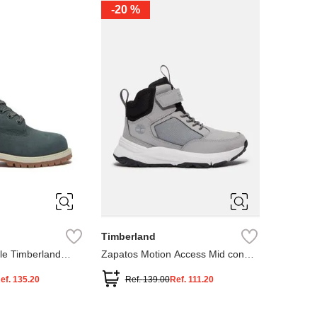
-
20 %
3
12.5
3
2
.5
1.5
1
13
2.5
1.5
13.5
Timberland
le Timberland
Zapatos Motion Access Mid con
cierre de velcro
ef.
135.20
Ref.
139.00
Ref.
111.20