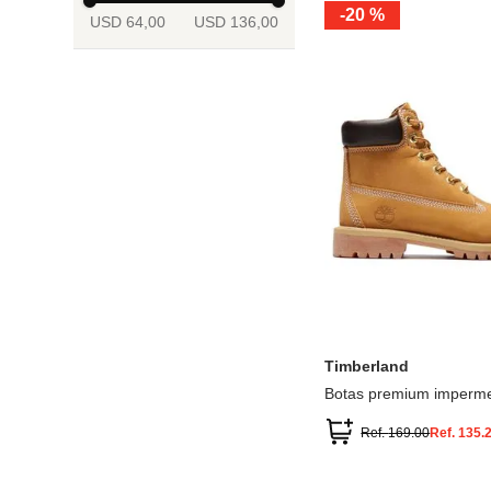
-
20 %
USD 64,00
USD 136,00
13.5
2
2.5
3
3.5
4
Mostrar 6 más
3.5
4
4.5
5
5.5
6
Timberland
Botas premium imperme
inch
Ref.
169.00
Ref.
135.