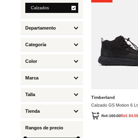
8
.
Calzados
bolso
9
.
cartera
Departamento
10
.
bimba lola
Calzados
Categoría
Botas y Botines
Color
Deportivos Urbanos
Amarillo
5
6.5
7
6
Marca
Arena
4.5
4
Timberland
Azul
Talla
Timberland
Negro
Calzado GS Motion 6 Lt
1
Tienda
1.5
Ref.
169.00
Ref.
84.5
Timberland
12.5
Rangos de precio
13