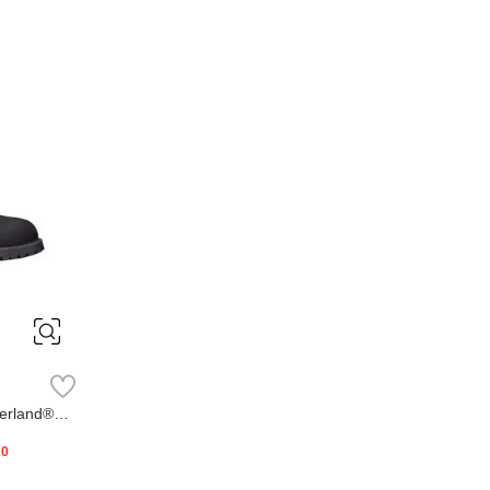
erland®
20