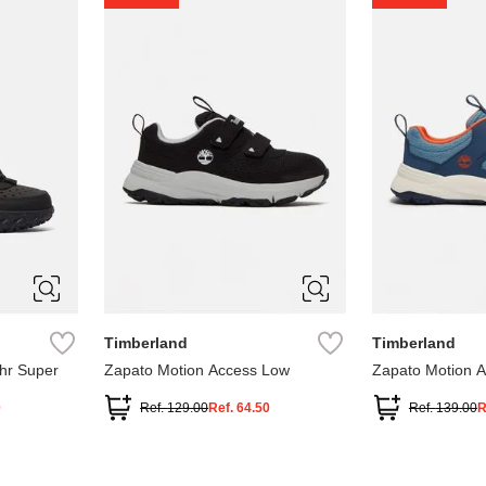
1
1.5
2
2.5
7
Timberland
Timberland
hr Super
Zapato Motion Access Low
Zapato Motion 
0
Ref.
129.00
Ref.
64.50
Ref.
139.00
R