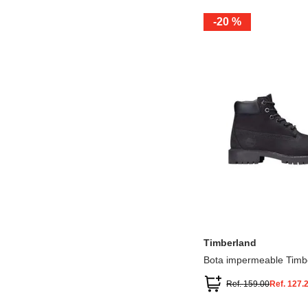
-
20 %
12.5
13.5
1.5
2.5
13
1
2
3
Timberland
Bota impermeable Timb
Premium
Ref.
159.00
Ref.
127.