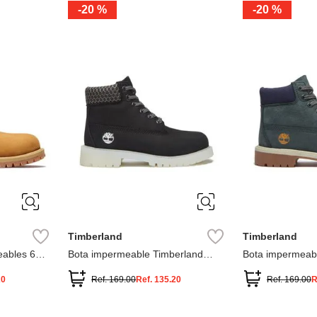
-
20 %
-
20 %
3
2
1
13
1
12.5
2.5
1.5
13.5
2
13
2
12.5
13.5
Timberland
Timberland
ables 6
Bota impermeable Timberland
Bota impermeab
Premium
Premium
20
Ref.
169.00
Ref.
135.20
Ref.
169.00
R