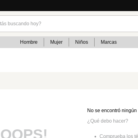
s buscando hoy?
Hombre
Mujer
Niños
Marcas
No se encontró ningún
¿Qué debo hacer?
OOPS!
Comprueba los té