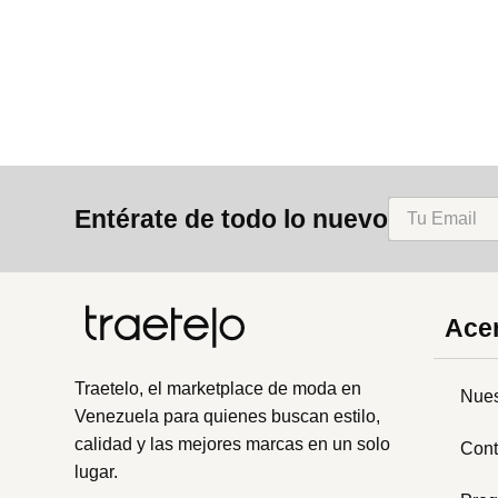
8
.
mng
9
.
bolso
10
.
bimba lola
Entérate de todo lo nuevo
Acer
Traetelo, el marketplace de moda en
Nues
Venezuela para quienes buscan estilo,
calidad y las mejores marcas en un solo
Cont
lugar.