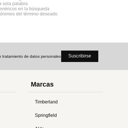
na sola palabra
genéricos en la búsqueda
inónimos del término deseado
Suscribirse
de tratamiento de datos personales
Marcas
Timberland
Springfield