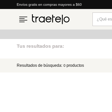
Envíos gratis en compras mayores a $60
¿Qué está
Términos más buscados
Tus resultados para:
1
.
timberland
Resultados de búsqueda:
productos
0
2
.
parfois
3
.
carteras
4
.
aldo
5
.
carteras parfois
6
.
springfield
7
.
cartera