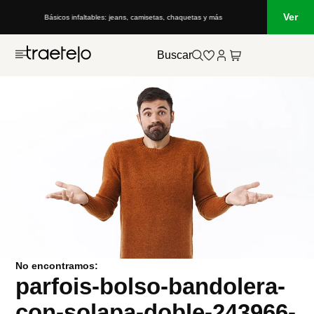
Ver
Básicos infaltables: jeans, camisetas, chaquetas y más
Buscar
No encontramos:
parfois-bolso-bandolera-
con-solapa-doble-243966-