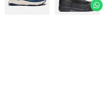
Timberland
Timberland
Zapato Motion Access
Bota Field Big Kids
Ref.
139.00
Ref.
69.50
Ref.
149.00
Ref.
104.30