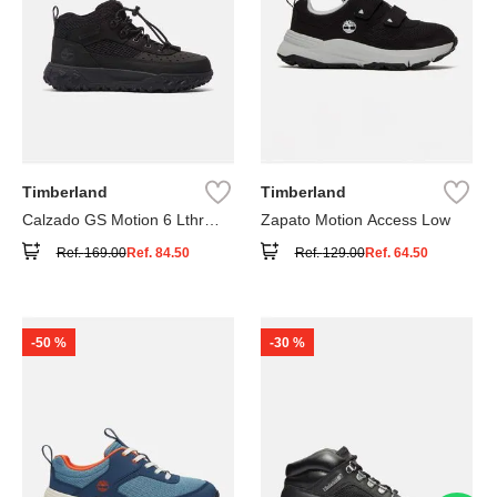
Timberland
Timberland
Calzado GS Motion 6 Lthr
Zapato Motion Access Low
Super
Ref.
169.00
Ref.
84.50
Ref.
129.00
Ref.
64.50
-
50 %
-
30 %