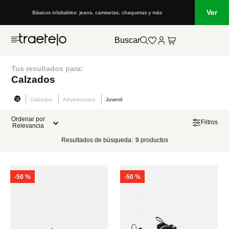
Ver
Básicos infaltables: jeans, camisetas, chaquetas y más
Buscar
Tus resultados para:
Calzados
Calzados
Adolescentes
Juvenil
Ordenar por
Filtros
Relevancia
Resultados de búsqueda:
9
productos
-
50 %
-
50 %