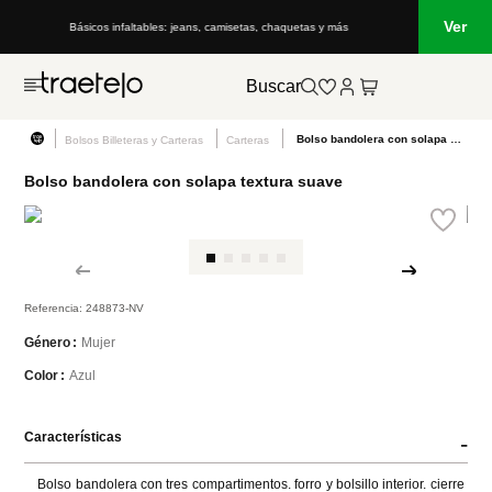
Ver
Básicos infaltables: jeans, camisetas, chaquetas y más
Buscar
Bolso bandolera con solapa textura suave
Bolsos Billeteras y Carteras
Carteras
Bolso bandolera con solapa textura suave
Referencia
:
248873-NV
Mujer
Género
Azul
Color
Características
-
Bolso bandolera con tres compartimentos. forro y bolsillo interior. cierre 