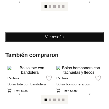
Parfois
Parfois
Bolso tote con bandolera
Bolso bombonera con
tachuelas y flecos
Ref.
49.90
Ref.
55.90
Ver reseña
También compraron
A
Bo