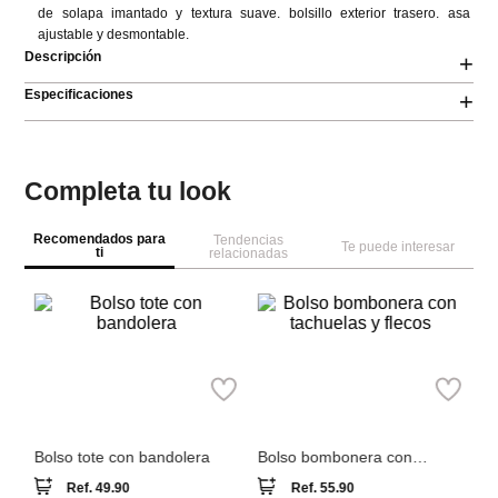
de solapa imantado y textura suave. bolsillo exterior trasero. asa 
ajustable y desmontable.
Descripción
+
Especificaciones
+
Completa tu look
Recomendados para
Tendencias
Te puede interesar
ti
relacionadas
A
Bo