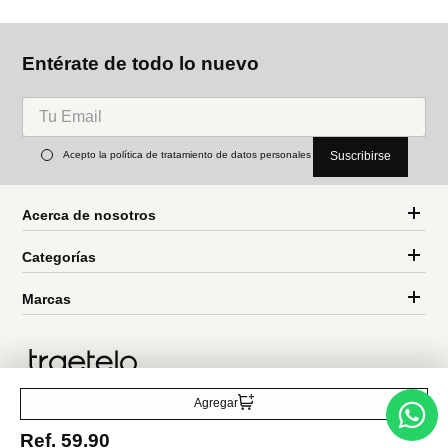
Parfois
Parfois
Bolso tote con bandolera
Bolso bombonera con
tachuelas y flecos
Ref.
49.90
Ref.
55.90
Entérate de todo lo nuevo
Acepto la política de tratamiento de datos personales
Suscribirse
Agregar
Ref.
59.90