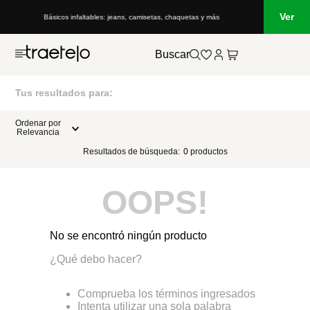
Ver
Básicos infaltables: jeans, camisetas, chaquetas y más
Buscar
Tus resultados para:
Ordenar por
Relevancia
Resultados de búsqueda:
0
productos
OOPS!
No se encontró ningún producto
¿Qué debo hacer?
Comprueba los términos ingresados
Intenta utilizar una sola palabra