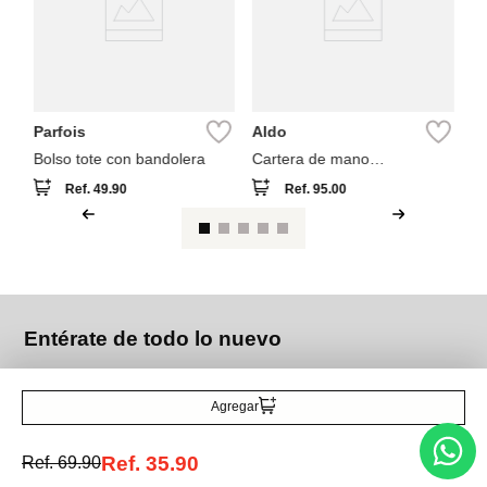
Parfois
Aldo
Bolso tote con bandolera
Cartera de mano
seashellminix
Ref.
49.90
Ref.
95.00
Entérate de todo lo nuevo
Agregar
Acepto la política de tratamiento de datos personales
Suscribirse
Ref.
35.90
Ref.
69.90