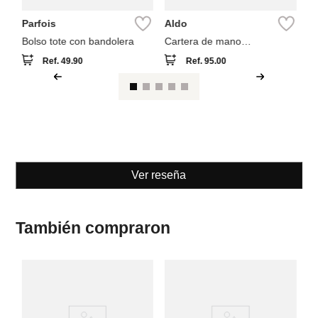
Parfois
Aldo
Bolso tote con bandolera
Cartera de mano
seashellminix
Ref.
49.90
Ref.
95.00
Ver reseña
También compraron
A
Ca
so