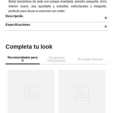
Bolso bandolera de ante con solapa imantada. tamaño pequeño. forro 
interior suave. asa ajustable y extraíble. estructurado y elegante, 
perfecto para llevar lo esencial con estilo.
Descripción
+
Especificaciones
+
Completa tu look
Recomendados para
Tendencias
Te puede interesar
ti
relacionadas
A
Ca
so