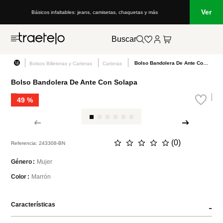
Ver
Básicos infaltables: jeans, camisetas, chaquetas y más
Buscar
Bolso Bandolera De Ante Con Solapa
Bolsos Billeteras y Carteras
Carteras
Bolso Bandolera De Ante Con Solapa
49 %
☆
☆
☆
☆
☆
(
0
)
Referencia
:
243308-BN
Mujer
Género
Marrón
Color
Características
-