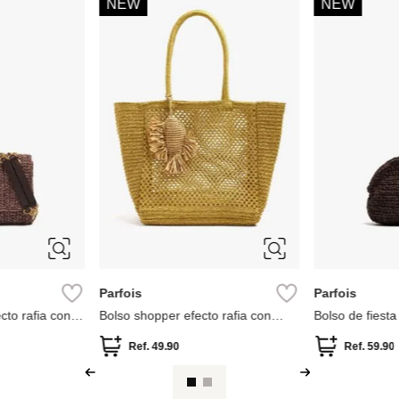
-
47 %
-
30 %
Parfois
Aldo
l
Bolso bombonera con textura y
Bolso de homb
cremalleras
Ref.
55.90
Ref.
29.90
Ref.
125.0