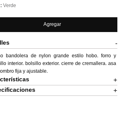
Verde
Agregar
lles
-
so bandolera de nylon grande estilo hobo. forro y 
illo interior. bolsillo exterior. cierre de cremallera. asa 
ombro fija y ajustable.
cterísticas
+
cificaciones
+