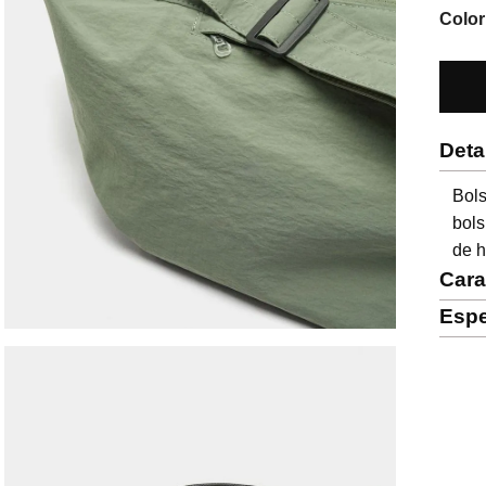
Color
Deta
Bol
bols
de h
Cara
Espe