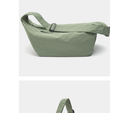
8
.
bolso
9
.
cartera
10
.
bimba lola