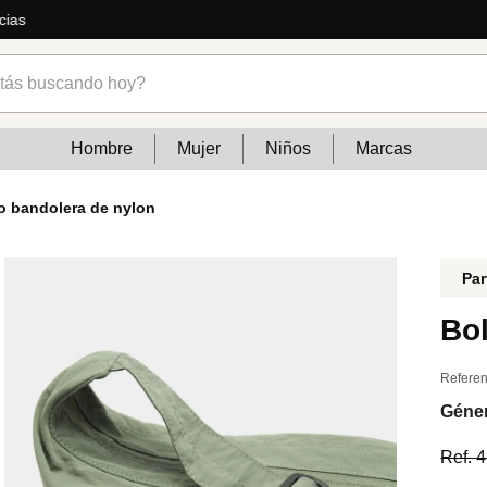
temporada: jeans, vestidos, calzados y mucho más
s buscando hoy?
Hombre
Mujer
Niños
Marcas
o bandolera de nylon
Par
Bo
Referen
Géne
Ref.
4