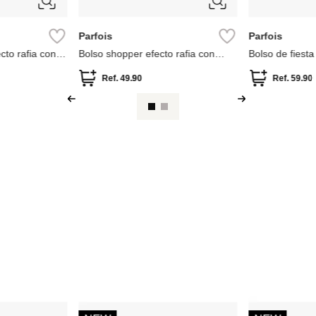
Parfois
Aldo
l
Bolso bombonera con textura y
Bolso de homb
cremalleras
Ref.
55.90
Ref.
29.90
Ref.
125.0