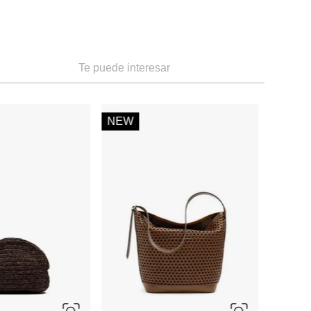
Te puede interesar
-
59 %