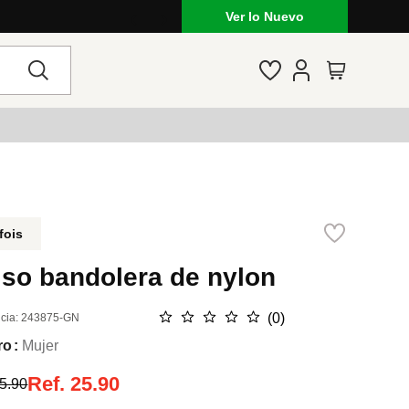
Ver lo Nuevo
fois
lso bandolera de nylon
☆
☆
☆
☆
☆
(
0
)
cia
:
243875-GN
ro
Mujer
Ref.
25.90
5.90