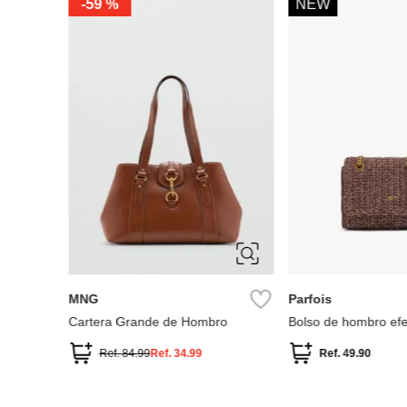
Parfois
Parfois
o
Bolso tote de piel
Bolso shopper de pie
Ref.
69.90
Ref.
99.90