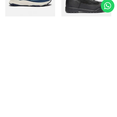
Timberland
Timberland
Zapato Motion Access
Bota Field Big Kids
Ref.
139.00
Ref.
69.50
Ref.
149.00
Ref.
104.30