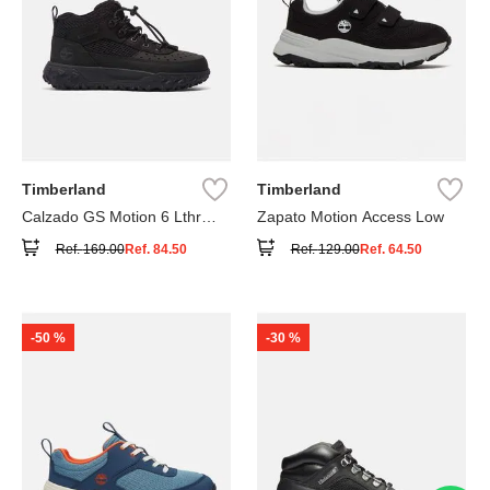
Timberland
Timberland
Calzado GS Motion 6 Lthr
Zapato Motion Access Low
Super
Ref.
169.00
Ref.
84.50
Ref.
129.00
Ref.
64.50
-
50 %
-
30 %