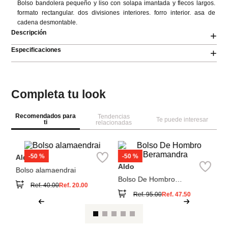
Bolso bandolera pequeño y liso con solapa imantada y flecos largos. 
formato rectangular. dos divisiones interiores. forro interior. asa de 
cadena desmontable.
Descripción
+
Especificaciones
+
Completa tu look
Recomendados para
Tendencias
Te puede interesar
ti
relacionadas
Pa
Bo
c