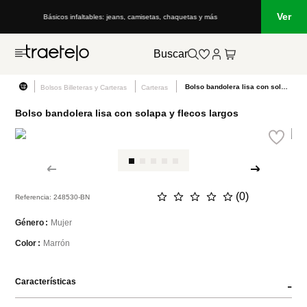
Ver
Básicos infaltables: jeans, camisetas, chaquetas y más
Buscar
Bolso bandolera lisa con solapa y flecos largos
Bolsos Billeteras y Carteras
Carteras
Bolso bandolera lisa con solapa y flecos largos
☆
☆
☆
☆
☆
(
0
)
Referencia
:
248530-BN
Mujer
Género
Marrón
Color
Características
-