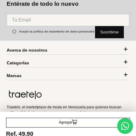
Aldo
Aldo
Bolso alamaendrai
Bolso De Hombro
Beramandra
Ref.
40.00
Ref.
20.00
Ref.
95.00
Ref.
47.50
Entérate de todo lo nuevo
Agregar
Acepto la política de tratamiento de datos personales
Suscribirse
Ref.
49.90