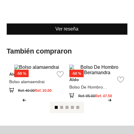
Aldo
Aldo
Bolso alamaendrai
Bolso De Hombro
Beramandra
Ref.
40.00
Ref.
20.00
Ref.
95.00
Ref.
47.50
Ver reseña
También compraron
Pa
Bo
c