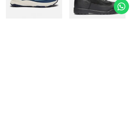
Timberland
Timberland
Zapato Motion Access
Bota Field Big Kids
Ref.
139.00
Ref.
69.50
Ref.
149.00
Ref.
104.30