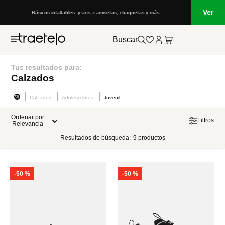
Ver
Básicos infaltables: jeans, camisetas, chaquetas y más
Buscar
Tus resultados para:
Calzados
Calzados
Adolescentes
Juvenil
Ordenar por
Filtros
Relevancia
Resultados de búsqueda:
9
productos
-
50 %
-
50 %