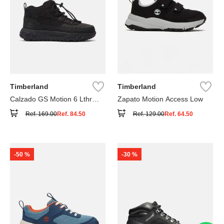
Timberland
Timberland
Calzado GS Motion 6 Lthr
Zapato Motion Access Low
Super
Ref.
169.00
Ref.
84.50
Ref.
129.00
Ref.
64.50
-
50 %
-
30 %