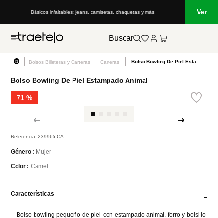
Ver
Básicos infaltables: jeans, camisetas, chaquetas y más
Buscar
Bolso Bowling De Piel Estampado Animal
Bolsos Billeteras y Carteras
Carteras
Bolso Bowling De Piel Estampado Animal
71 %
Referencia
:
239965-CA
Mujer
Género
Camel
Color
Características
-
Bolso bowling pequeño de piel con estampado animal. forro y bolsillo 