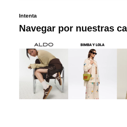
8
.
cartera
Intenta
9
.
bolso
Navegar por nuestras ca
10
.
miniso