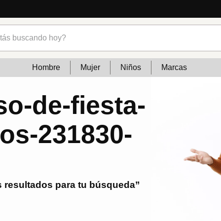
Lo que está de moda en Venezuela:
s buscando hoy?
Hombre
Mujer
Niños
Marcas
so-de-fiesta-
ios-231830-
 resultados para tu búsqueda”