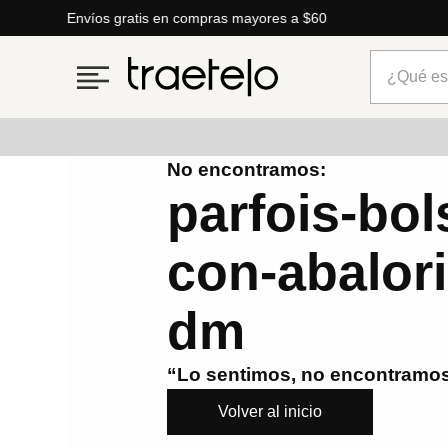
¿Qué está
No encontramos:
Términos más buscados
parfois-bol
1
.
timberland
con-abalor
2
.
parfois
3
.
carteras
dm
4
.
aldo
5
.
carteras parfois
“Lo sentimos, no encontramos
6
.
mng
Volver al inicio
7
.
springfield