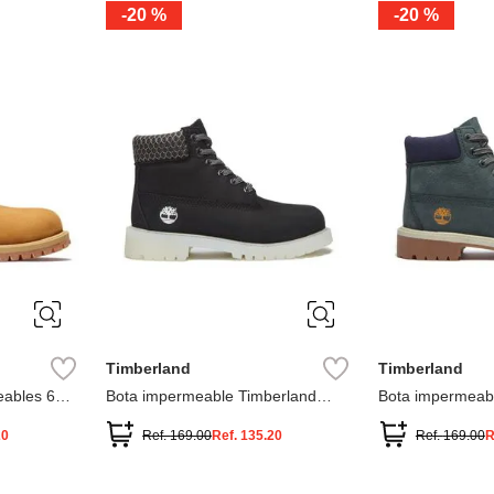
-
20 %
-
20 %
3
2
1
13
1
12.5
2.5
1.5
13.5
2
13
2
12.5
13.5
Timberland
Timberland
ables 6
Bota impermeable Timberland
Bota impermeab
Premium
Premium
20
Ref.
169.00
Ref.
135.20
Ref.
169.00
R