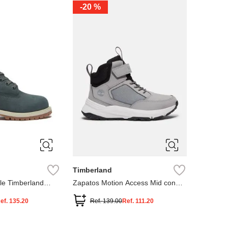
-
20 %
3
12.5
3
2
.5
1.5
1
13
2.5
1.5
13.5
Timberland
le Timberland
Zapatos Motion Access Mid con
cierre de velcro
ef.
135.20
Ref.
139.00
Ref.
111.20