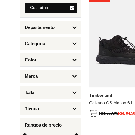
8
.
Calzados
mng
9
.
bolso
Departamento
10
.
bimba lola
Calzados
Categoría
Botas y Botines
Color
Deportivos Urbanos
Amarillo
5
6.5
7
6
Marca
Arena
4.5
4
Timberland
Azul
Talla
Timberland
Negro
Calzado GS Motion 6 Lt
1
Tienda
1.5
Ref.
169.00
Ref.
84.5
Timberland
12.5
Rangos de precio
13