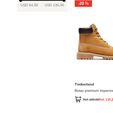
-
20 %
USD 64,00
USD 136,00
13.5
2
2.5
3
3.5
4
Mostrar 6 más
3.5
4
4.5
5
5.5
6
Timberland
Botas premium imperme
inch
Ref.
169.00
Ref.
135.