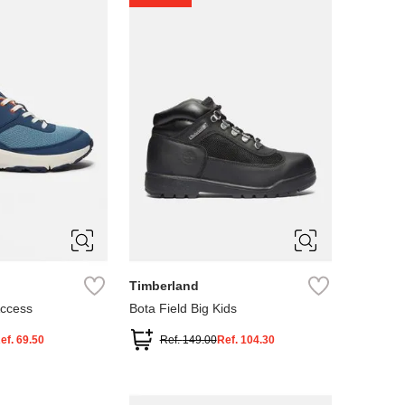
4
5
Timberland
Access
Bota Field Big Kids
ef.
69.50
Ref.
149.00
Ref.
104.30