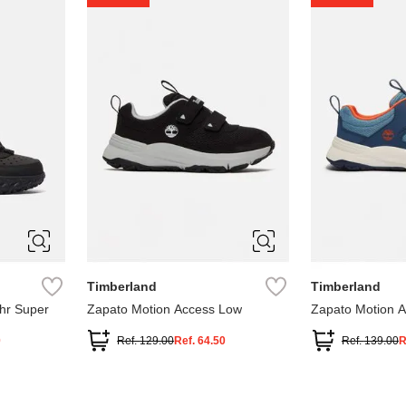
1
1.5
2
2.5
7
Timberland
Timberland
hr Super
Zapato Motion Access Low
Zapato Motion 
0
Ref.
129.00
Ref.
64.50
Ref.
139.00
R