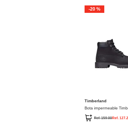
-
20 %
12.5
13.5
1.5
2.5
13
1
2
3
Timberland
Bota impermeable Timb
Premium
Ref.
159.00
Ref.
127.