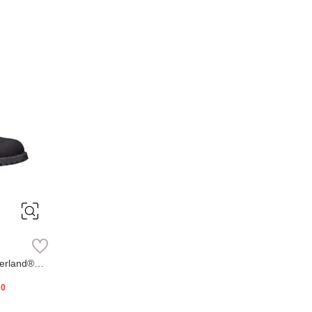
erland®
20