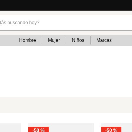
s buscando hoy?
Hombre
Mujer
Niños
Marcas
-
50 %
-
50 %