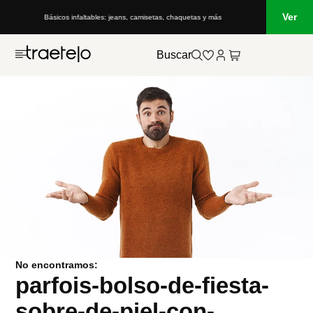
Ver
Básicos infaltables: jeans, camisetas, chaquetas y más
Buscar
No encontramos:
parfois-bolso-de-fiesta-
sobre-de-piel-con-