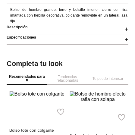
Bolso de hombro grande. forro y bolsillo interior. cierre con tira 
imantada con hebilla decorativa. colgante removible en un lateral. asa 
fija.
Descripción
+
Especificaciones
+
Completa tu look
Recomendados para
Tendencias
Te puede interesar
ti
relacionadas
NEW
NEW
Pa
Bo
co