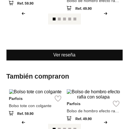
Parfois
Parfois
Bolso tote con colgante
Bolso de hombro efecto rafia
con solapa
Ref.
59.90
Ref.
49.90
Ver reseña
También compraron
NEW
NEW
Pa