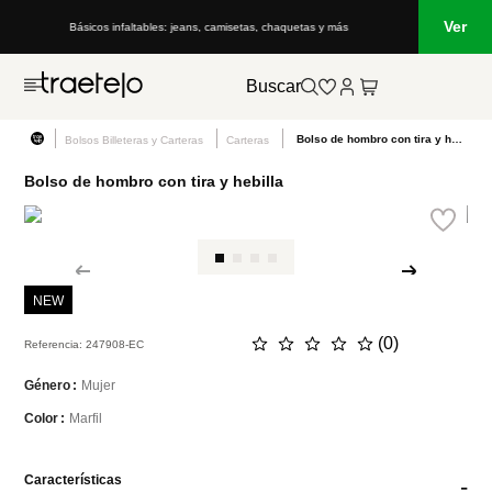
Ver
Básicos infaltables: jeans, camisetas, chaquetas y más
Buscar
Bolso de hombro con tira y hebilla
Bolsos Billeteras y Carteras
Carteras
Bolso de hombro con tira y hebilla
NEW
☆
☆
☆
☆
☆
(
0
)
Referencia
:
247908-EC
Mujer
Género
Marfil
Color
Características
-