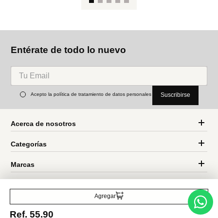
Bo
co
Parfois
Parfois
Bolso tote con colgante
Bolso de hombro efecto rafia
con solapa
Ref.
59.90
Ref.
49.90
Entérate de todo lo nuevo
Agregar
Acepto la política de tratamiento de datos personales
Suscribirse
Ref.
55.90