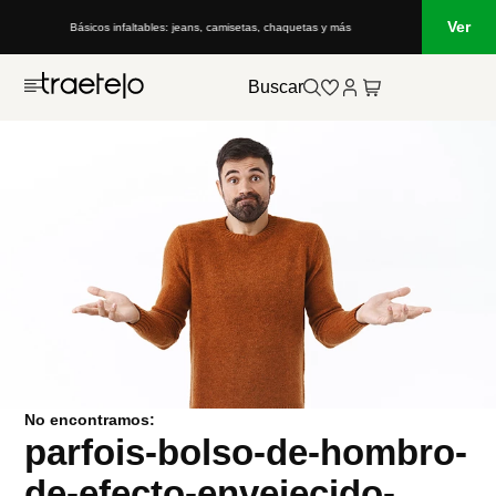
Ver
Básicos infaltables: jeans, camisetas, chaquetas y más
Buscar
No encontramos:
parfois-bolso-de-hombro-
de-efecto-envejecido-