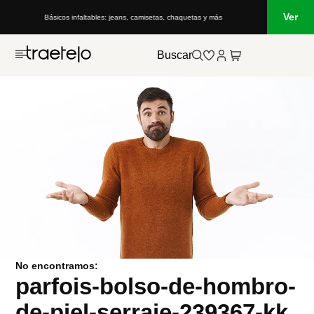
Ver
Básicos infaltables: jeans, camisetas, chaquetas y más
Buscar
No encontramos:
parfois-bolso-de-hombro-
de-piel-serraje-239367-kk