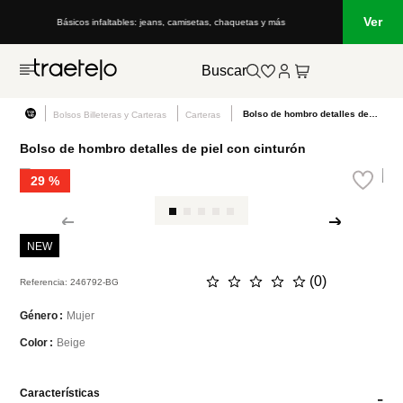
Ver
Básicos infaltables: jeans, camisetas, chaquetas y más
Buscar
Bolso de hombro detalles de piel con cinturón
Bolsos Billeteras y Carteras
Carteras
Bolso de hombro detalles de piel con cinturón
29 %
NEW
☆
☆
☆
☆
☆
(
0
)
Referencia
:
246792-BG
Mujer
Género
Beige
Color
Características
-