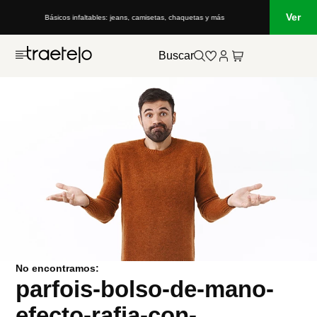
Ver
Básicos infaltables: jeans, camisetas, chaquetas y más
Buscar
No encontramos:
parfois-bolso-de-mano-
efecto-rafia-con-