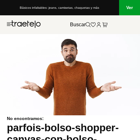
Ver
Básicos infaltables: jeans, camisetas, chaquetas y más
Buscar
No encontramos:
parfois-bolso-shopper-
canvas-con-bolso-