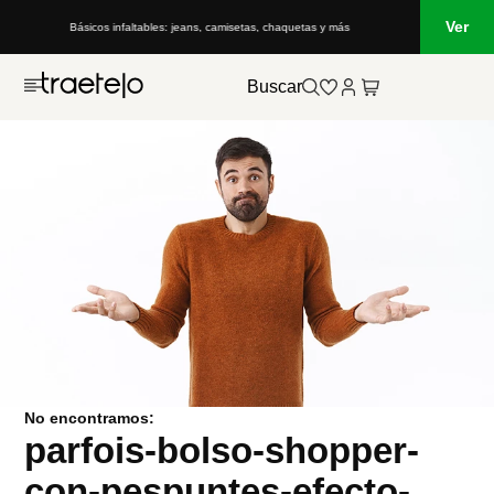
Ver
Básicos infaltables: jeans, camisetas, chaquetas y más
Buscar
No encontramos:
parfois-bolso-shopper-
con-pespuntes-efecto-