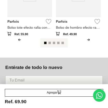
Parfois
Parfois
Bolso tote efecto rafia con
Bolso de hombro efecto rafia
asas versátiles
con solapa
Ref.
55.90
Ref.
49.90
Entérate de todo lo nuevo
Acepto la política de tratamiento de datos personales
Suscribirse
Agregar
Ref.
69.90
Acerca de nosotros