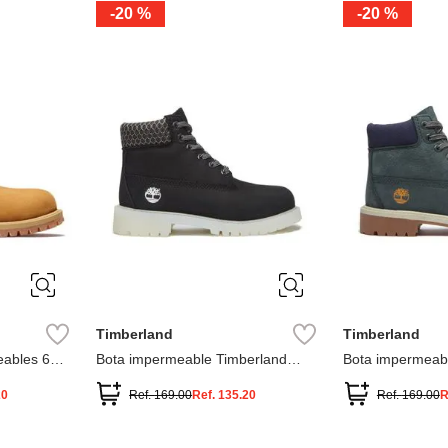
-
20 %
-
20 %
3
2
1
13
1
12.5
2.5
1.5
13.5
2
13
2
12.5
13.5
Timberland
Timberland
ables 6
Bota impermeable Timberland
Bota impermeab
Premium
Premium
20
Ref.
169.00
Ref.
135.20
Ref.
169.00
R