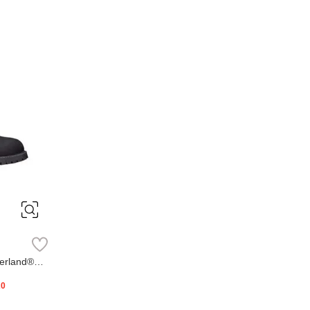
erland®
20