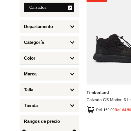
8
.
Calzados
mng
9
.
bolso
Departamento
10
.
bimba lola
Calzados
Categoría
Botas y Botines
Color
Deportivos Urbanos
Amarillo
5
6.5
7
6
Marca
Arena
4.5
4
Timberland
Azul
Talla
Timberland
Negro
Calzado GS Motion 6 Lt
1
Tienda
1.5
Ref.
169.00
Ref.
84.5
Timberland
12.5
Rangos de precio
13