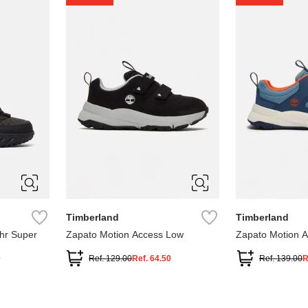
1
1.5
2
2.5
7
Timberland
Timberland
hr Super
Zapato Motion Access Low
Zapato Motion 
0
Ref.
129.00
Ref.
64.50
Ref.
139.00
R