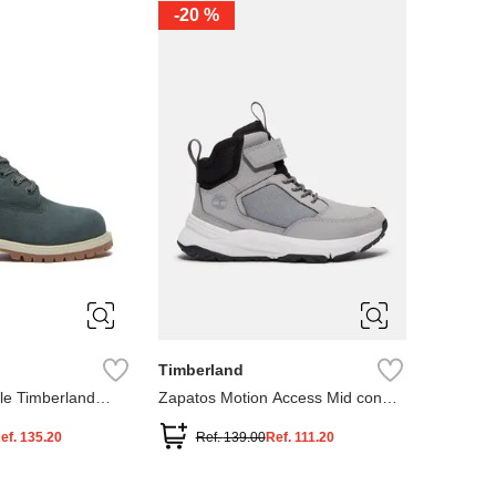
-
20 %
3
12.5
3
2
.5
1.5
1
13
2.5
1.5
13.5
Timberland
le Timberland
Zapatos Motion Access Mid con
cierre de velcro
ef.
135.20
Ref.
139.00
Ref.
111.20