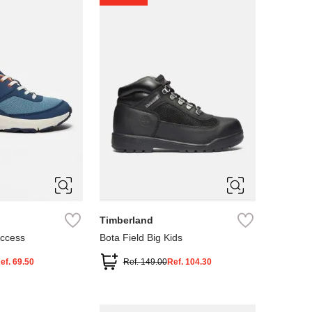
4
5
Timberland
Access
Bota Field Big Kids
ef.
69.50
Ref.
149.00
Ref.
104.30