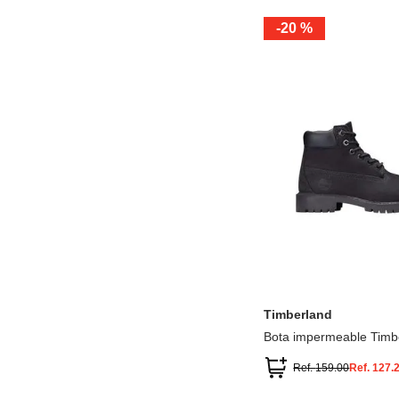
-
20 %
12.5
13.5
1.5
2.5
13
1
2
3
Timberland
Bota impermeable Timb
Premium
Ref.
159.00
Ref.
127.