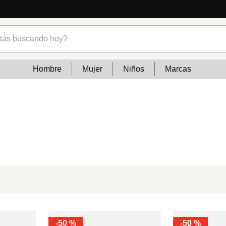
s buscando hoy?
Hombre
Mujer
Niños
Marcas
-
50 %
-
50 %