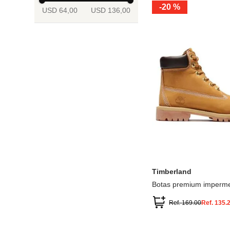
-
20 %
USD 64,00
USD 136,00
13.5
2
2.5
3
3.5
4
Mostrar 6 más
3.5
4
4.5
5
5.5
6
Timberland
Botas premium imperme
inch
Ref.
169.00
Ref.
135.