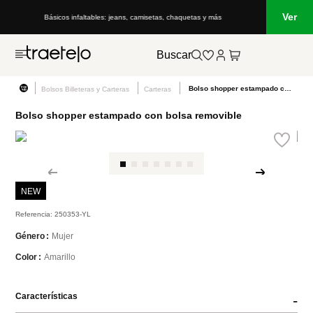
Ver
Básicos infaltables: jeans, camisetas, chaquetas y más
Buscar
Bolso shopper estampado con bolsa removible
Bolsos Billeteras y Carteras
Carteras
Bolso shopper estampado con bolsa removible
NEW
Referencia
:
250353-YL
Mujer
Género
Amarillo
Color
Características
-