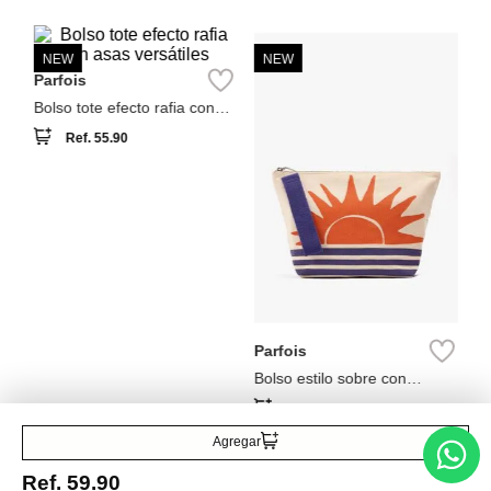
NEW
NEW
A
Ca
Parfois
Bolso tote efecto rafia con
asas versátiles
Ref.
55.90
Parfois
Bolso estilo sobre con
estampado
Ref.
35.90
Agregar
Ref.
59.90