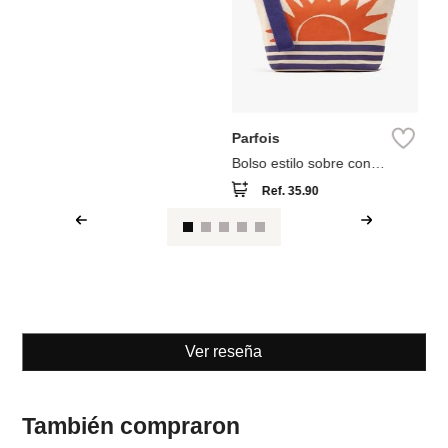
Parfois
Bolso tote efecto rafia con
asas versátiles
Ref.
55.90
Parfois
Bolso estilo sobre con
estampado
Ref.
35.90
Ver reseña
También compraron