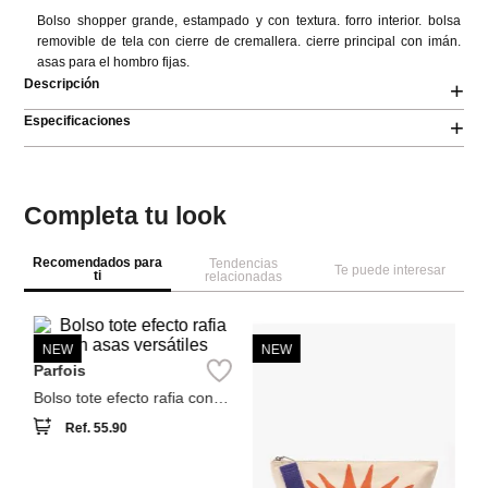
Bolso shopper grande, estampado y con textura. forro interior. bolsa 
removible de tela con cierre de cremallera. cierre principal con imán. 
asas para el hombro fijas.
Descripción
+
Especificaciones
+
Completa tu look
Recomendados para
Tendencias
Te puede interesar
ti
relacionadas
NEW
NEW
A
Ca