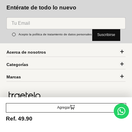
Parfois
Parfois
Bolso tote efecto rafia con
Bolso shopper efecto rafia
asas versátiles
con bolsa removible
Ref.
55.90
Ref.
59.90
Entérate de todo lo nuevo
Acepto la política de tratamiento de datos personales
Suscribirse
Agregar
Ref.
49.90
Acerca de nosotros