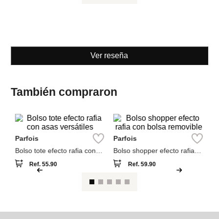
Bolso tote efecto rafia con
Bolso shopper efecto rafia
asas versátiles
con bolsa removible
Ref.
55.90
Ref.
59.90
Ver reseña
También compraron
Pa
Bo
y 