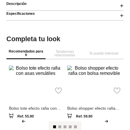
Descripción
+
Especificaciones
+
Completa tu look
Recomendados para
Tendencias
Te puede interesar
ti
relacionadas
Pa
Bo
y 
Parfois
Parfois