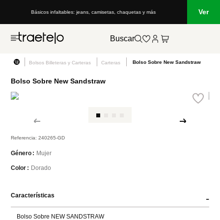
Ver
Básicos infaltables: jeans, camisetas, chaquetas y más
Buscar
Bolso Sobre New Sandstraw
Bolsos Billeteras y Carteras
Carteras
Bolso Sobre New Sandstraw
Referencia
:
240265-GD
Mujer
Género
Dorado
Color
Características
-
Bolso Sobre NEW SANDSTRAW