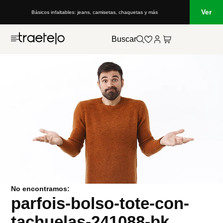
Ver
Básicos infaltables: jeans, camisetas, chaquetas y más
Buscar
No encontramos:
parfois-bolso-tote-con-
tachuelas-241088-bk