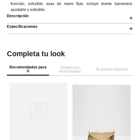
fruncido, extraíble. asas de mano fijas. incluye tirante bandolera 
ajustable y extraíble.
Descripción
+
Especificaciones
+
Completa tu look
Recomendados para
Tendencias
Te puede interesar
ti
relacionadas
A
ico
Ca