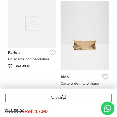
A
ico
Ca
Parfois
Bolso tote con bandolera
Ref.
49.90
Aldo
Cartera de mano iiliana
Ref.
85.00
Agregar
Ref.
17.90
Ref.
55.90