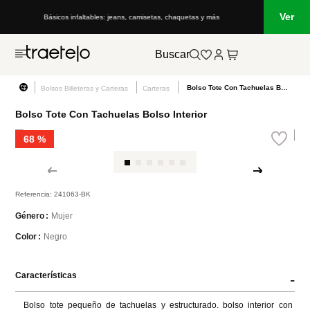
Ver
Básicos infaltables: jeans, camisetas, chaquetas y más
Buscar
Bolso Tote Con Tachuelas Bolso Interior
Bolsos Billeteras y Carteras
Carteras
Bolso Tote Con Tachuelas Bolso Interior
68 %
Referencia
:
241063-BK
Mujer
Género
Negro
Color
Características
-
Bolso tote pequeño de tachuelas y estructurado. bolso interior con 