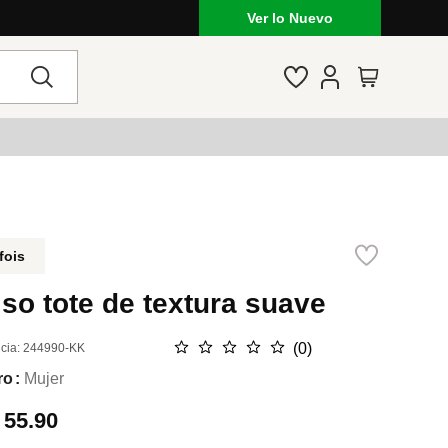
Ver lo Nuevo
fois
so tote de textura suave
☆
☆
☆
☆
☆
(
0
)
cia
:
244990-KK
ro
Mujer
.
55.90