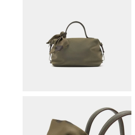
8
.
cartera
9
.
bolso
10
.
miniso