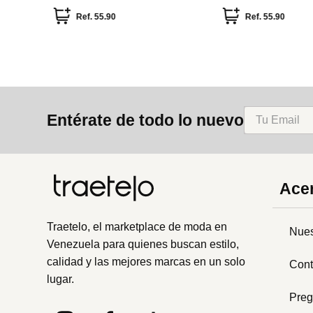
tiracolo s
bambú
Ref.
55.90
Ref.
55.90
Entérate de todo lo nuevo
Acer
Traetelo, el marketplace de moda en
Nues
Venezuela para quienes buscan estilo,
calidad y las mejores marcas en un solo
Cont
lugar.
Preg