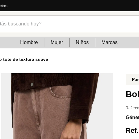
ás
s buscando hoy?
Hombre
Mujer
Niños
Marcas
o tote de textura suave
Par
Bol
Referen
Géne
Ref