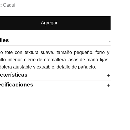
Caqui
Agregar
lles
-
o tote con textura suave. tamaño pequeño. forro y 
illo interior. cierre de cremallera. asas de mano fijas. 
olera ajustable y extraíble. detalle de pañuelo.
cterísticas
+
cificaciones
+