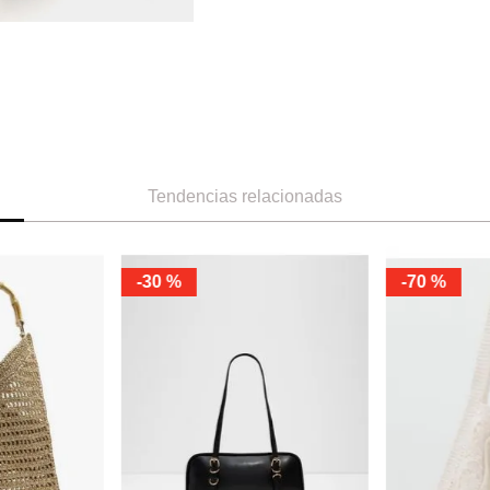
Tendencias relacionadas
-
30 %
-
70 %