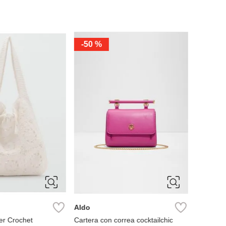
-
50 %
-
50 %
Aldo
Aldo
er Crochet
Cartera con correa cocktailchic
Bolso al