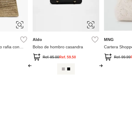
Aldo
MNG
o rafia con
Bolso de hombro casandra
Cartera Shopp
Ref.
85.00
Ref.
59.50
Ref.
99.99