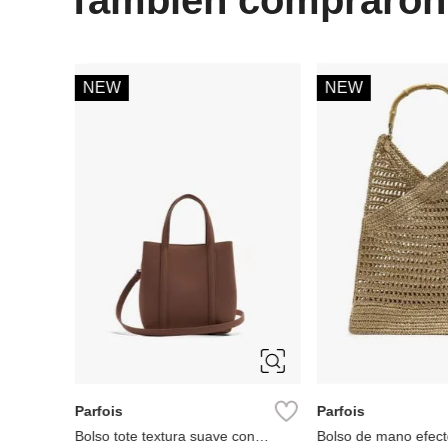
NEW
NEW
Parfois
Parfois
a con
Bolso tote textura suave con
Bolso de mano efect