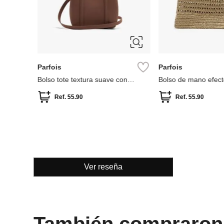
Parfois
Parfois
a con
Bolso tote textura suave con
Bolso de mano efect
tiracolo s
bambú
Ref.
55.90
Ref.
55.90
Ver reseña
También compraron