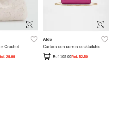
Aldo
Aldo
er Crochet
Cartera con correa cocktailchic
Bolso al
Ref.
29.99
Ref.
105.00
Ref.
52.50
Ref.