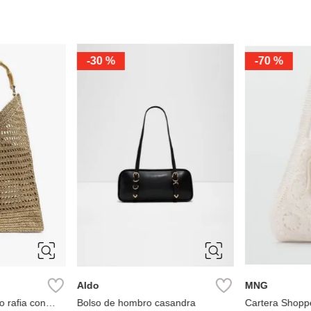
-
30 %
-
70 %
Aldo
MNG
o rafia con
Bolso de hombro casandra
Cartera Shopp