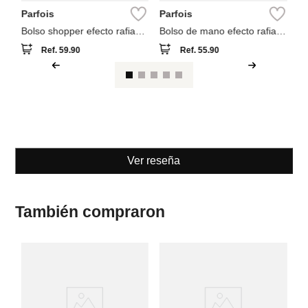
Parfois
Parfois
Bolso shopper efecto rafia
Bolso de mano efecto rafia
con asas versátiles
con bambú
Ref.
59.90
Ref.
55.90
Ver reseña
También compraron
Pa
Bo
tr