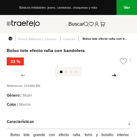
Ver
Básicos infaltables: jeans, camisetas, chaquetas y más
Buscar
Bolso tote efecto rafia con bandolera
Bolsos Billeteras y Carteras
Carteras
Bolso tote efecto rafia con bandolera
33 %
Referencia
:
245486-BN
Mujer
Género
Marrón
Color
Características
-
Bolso tote grande con efecto rafia. forro y bolsillo interior. 