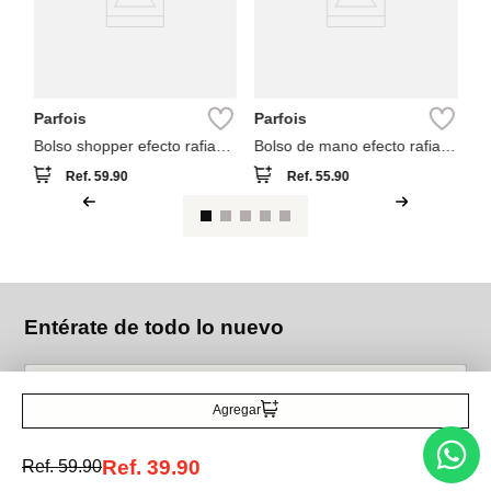
Parfois
Parfois
Bolso shopper efecto rafia
Bolso de mano efecto rafia
con asas versátiles
con bambú
Ref.
59.90
Ref.
55.90
Entérate de todo lo nuevo
Agregar
Acepto la política de tratamiento de datos personales
Suscribirse
Ref.
39.90
Ref.
59.90