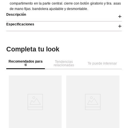
compartimento en la parte central. cierre con botón giratorio y tira. asas 
de mano fijas. bandolera ajustable y desmontable.
Descripción
+
Especificaciones
+
Completa tu look
Recomendados para
Tendencias
Te puede interesar
ti
relacionadas
Pa
Bo
tr