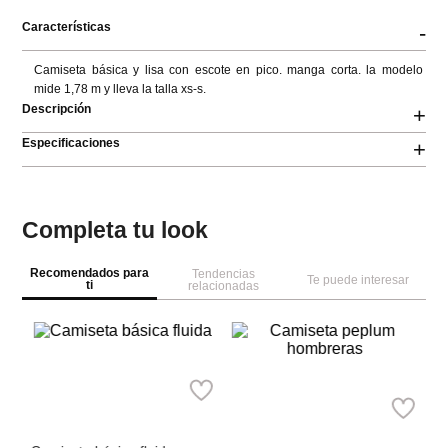
Características
-
Camiseta básica y lisa con escote en pico. manga corta. la modelo 
mide 1,78 m y lleva la talla xs-s.
Descripción
+
Especificaciones
+
Completa tu look
Recomendados para
Tendencias
Te puede interesar
ti
relacionadas
M
Ca