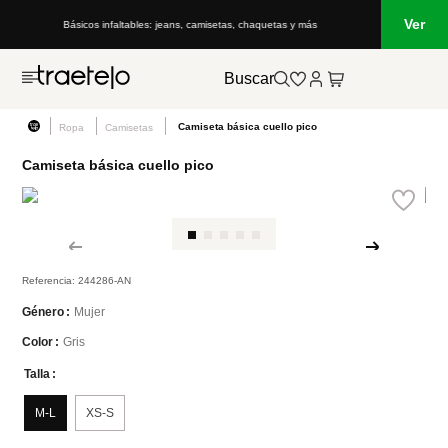
Ver
Básicos infaltables: jeans, camisetas, chaquetas y más
Buscar
Camiseta básica cuello pico
Ropa
Camisetas
Camiseta básica cuello pico
Referencia
:
244286-AN
Mujer
Género
Gris
Color
Talla
M-L
XS-S