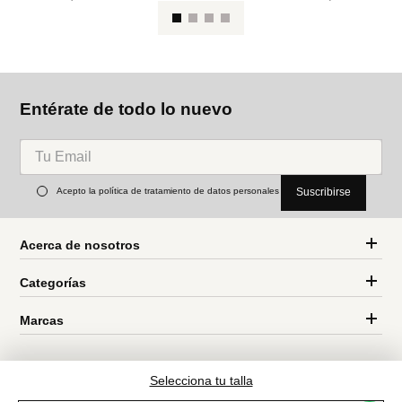
Ca
Cortefiel
MNG
Camiseta básica fluida
Camiseta peplum hombreras
Ref.
59.99
Ref.
55.99
Entérate de todo lo nuevo
Selecciona tu talla
Acepto la política de tratamiento de datos personales