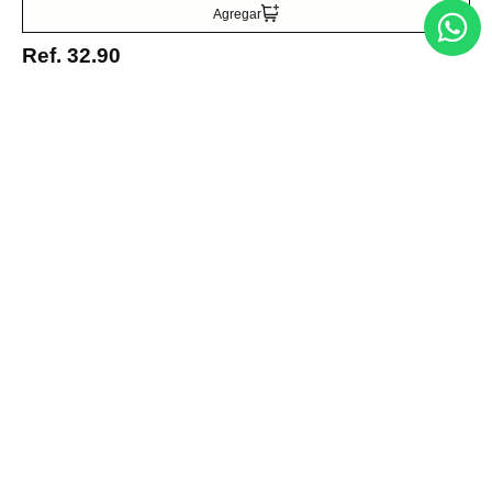
Suscribirse
Agregar
Ref.
32.90
Acerca de nosotros
Categorías
Marcas
Traetelo, el marketplace de moda en Venezuela para quienes buscan
estilo, calidad y las mejores marcas en un solo lugar.
Medios de pago