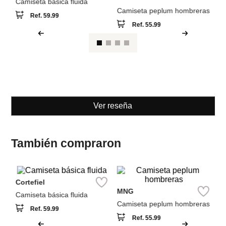
Cortefiel
MNG
Camiseta básica fluida
Camiseta peplum hombreras
Ref.
59.99
Ref.
55.99
Ver reseña
También compraron
M