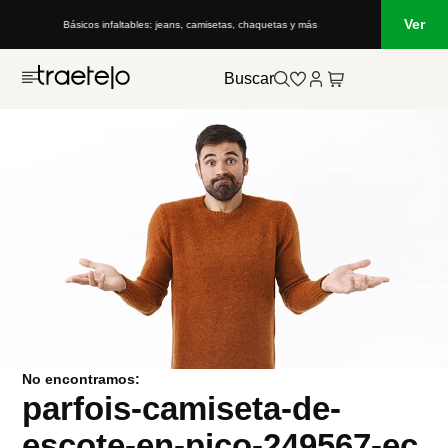
Ver
Básicos infaltables: jeans, camisetas, chaquetas y más
Buscar
No encontramos:
parfois-camiseta-de-
escote-en-pico-249567-ec