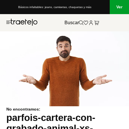
Ver
Básicos infaltables: jeans, camisetas, chaquetas y más
Buscar
No encontramos:
parfois-cartera-con-
grabado-animal-xs-