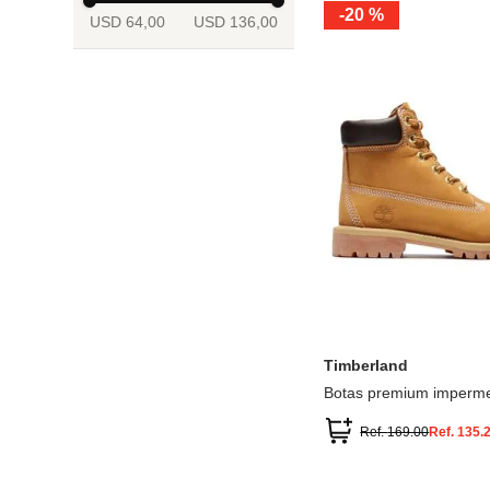
-
20 %
USD 64,00
USD 136,00
13.5
2
2.5
3
3.5
4
Mostrar 6 más
3.5
4
4.5
5
5.5
6
Timberland
Botas premium imperme
inch
Ref.
169.00
Ref.
135.