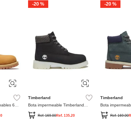
-
20 %
-
20 %
3
2
1
13
1
12.5
2.5
1.5
13.5
2
13
2
12.5
13.5
Timberland
Timberland
ables 6
Bota impermeable Timberland
Bota impermeab
Premium
Premium
20
Ref.
169.00
Ref.
135.20
Ref.
169.00
R