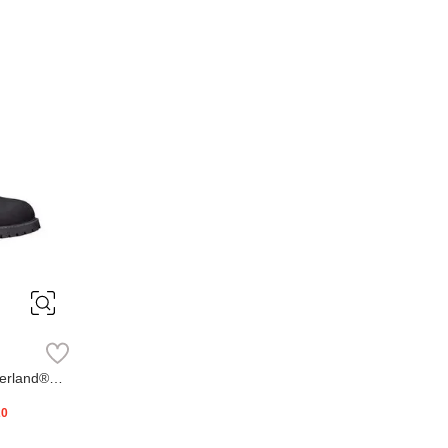
erland®
20