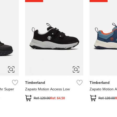
5
1
1.5
2
2.5
7
Timberland
Timberland
hr Super
Zapato Motion Access Low
Zapato Motion 
0
Ref.
129.00
Ref.
64.50
Ref.
139.00
R