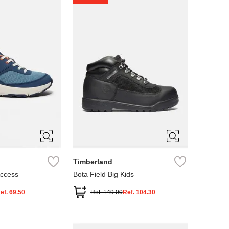
4
5
Timberland
Access
Bota Field Big Kids
ef.
69.50
Ref.
149.00
Ref.
104.30