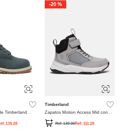
-
20 %
3
12.5
3
2
.5
1.5
1
13
2.5
1.5
13.5
Timberland
le Timberland
Zapatos Motion Access Mid con
cierre de velcro
ef.
135.20
Ref.
139.00
Ref.
111.20