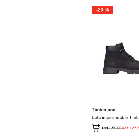
-
20 %
12.5
13.5
1.5
2.5
13
1
2
3
Timberland
Bota impermeable Timb
Premium
Ref.
159.00
Ref.
127.