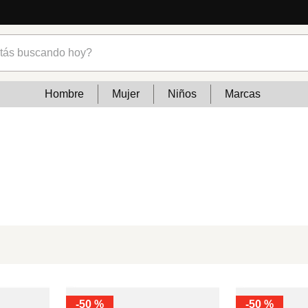
s buscando hoy?
Hombre
Mujer
Niños
Marcas
-
50 %
-
50 %