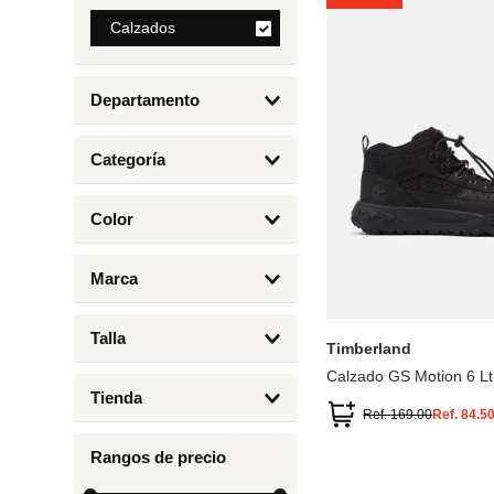
8
.
Calzados
cartera
9
.
bolso
Departamento
10
.
miniso
Calzados
Categoría
Botas y Botines
Color
Deportivos Urbanos
Amarillo
6.5
7
6
4.
Marca
Arena
4
Timberland
Azul
Talla
Timberland
Negro
Calzado GS Motion 6 Lt
1
Tienda
1.5
Ref.
169.00
Ref.
84.5
Timberland
12.5
Rangos de precio
13