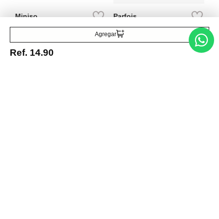
colores 10 piezas
Ref.
1.69
Ref.
15.90
Agregar
Ref.
14.90
Entérate de todo lo nuevo
Acepto la política de tratamiento de datos personales
Suscribirse
Acerca de nosotros
Categorías
Marcas