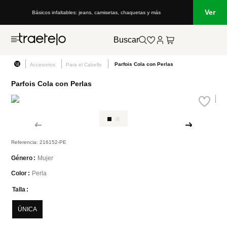
Ver
Básicos infaltables: jeans, camisetas, chaquetas y más
Buscar
Parfois Cola con Perlas
Accesorios
Para el Cabello
Parfois Cola con Perlas
Referencia
:
216152-PE
Mujer
Género
Perla
Color
Talla
ÚNICA