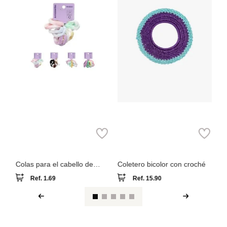
Miniso
Parfois
Colas para el cabello de
Coletero bicolor con croché
colores 10 piezas
Ref.
1.69
Ref.
15.90
Ver reseña