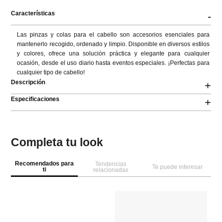
Características
-
Las pinzas y colas para el cabello son accesorios esenciales para 
mantenerlo recogido, ordenado y limpio. Disponible en diversos estilos 
y colores, ofrece una solución práctica y elegante para cualquier 
ocasión, desde el uso diario hasta eventos especiales. ¡Perfectas para 
cualquier tipo de cabello!
Descripción
+
Especificaciones
+
Completa tu look
Recomendados para
Tendencias
Te puede interesar
ti
relacionadas
NEW
M
Ba