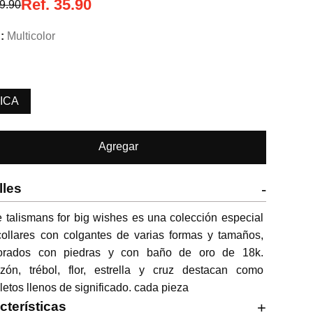
Ref.
35.90
9.90
Multicolor
ICA
Agregar
lles
-
le talismans for big wishes es una colección especial 
ollares con colgantes de varias formas y tamaños, 
orados con piedras y con baño de oro de 18k. 
azón, trébol, flor, estrella y cruz destacan como 
etos llenos de significado. cada pieza
cterísticas
+