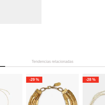
Tendencias relacionadas
ÚNICA
ÚNI
Swarovski
-
40 %
Swarov
Colgante Lucent
Collar D
Ref.
420.00
Ref.
252.00
Ref