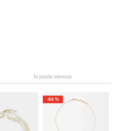
Te puede interesar
CA
S
ski
Swarovski
extera Pavé
Collar Dextera
.
365.00
Ref.
455.00