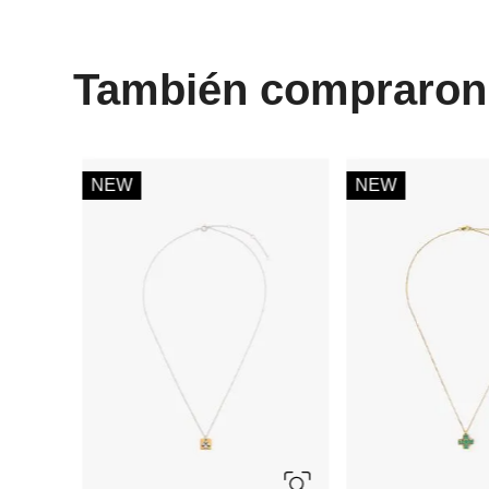
También compraron
-
64 %
-
70 %