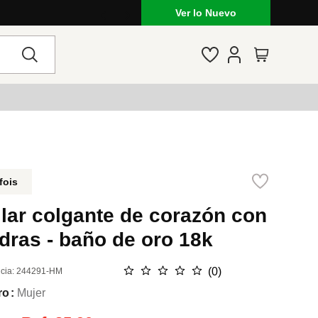
Ver lo Nuevo
fois
lar colgante de corazón con
dras - baño de oro 18k
☆
☆
☆
☆
☆
(
0
)
cia
:
244291-HM
ro
Mujer