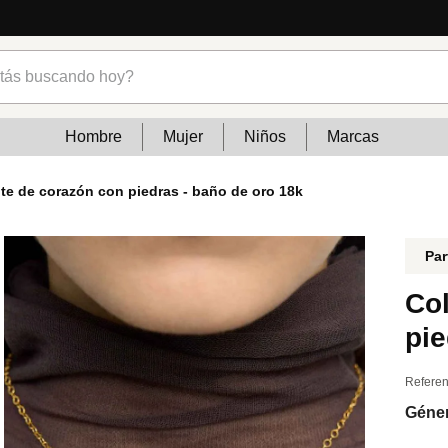
ncias
s buscando hoy?
Hombre
Mujer
Niños
Marcas
nte de corazón con piedras - baño de oro 18k
Par
Col
pie
Referen
Géne