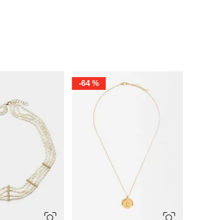
CA
S
ski
Swarovski
extera Pavé
Collar Dextera
.
365.00
Ref.
455.00