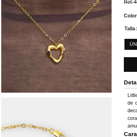
Ref.
4
Color
Talla
ÚN
Deta
Litt
de c
dec
cor
amul
Cara