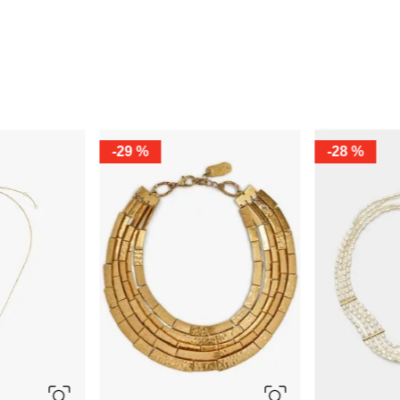
ÚNICA
ÚNI
Swarovski
-
40 %
Swarov
Colgante Lucent
Collar D
Ref.
420.00
Ref.
252.00
Ref