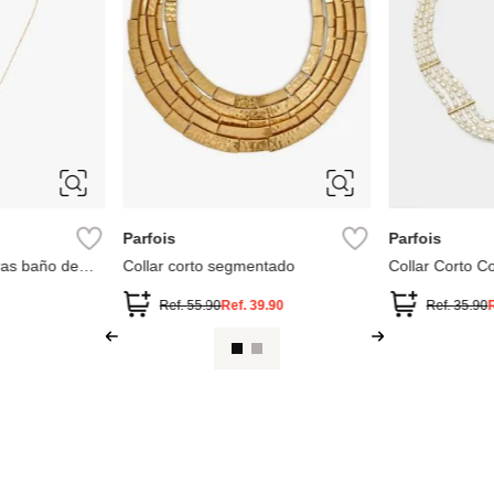
r de eslabones
0
Ref.
17.90