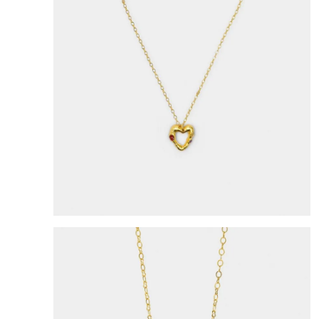
8
.
mng
9
.
bolso
10
.
bimba lola