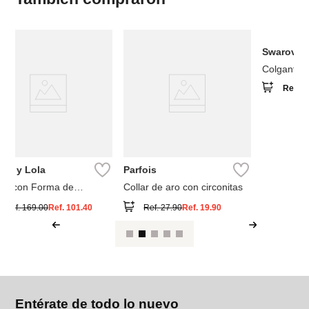
Swarovski
Colgante Mesmera
Ref.
210.00
Parfois
Collar de aro con circonitas
0
Ref.
27.90
Ref.
19.90
Entérate de todo lo nuevo