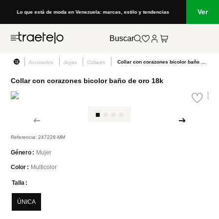
Ver
Lo que está de moda en Venezuela: marcas, estilo y tendencias
Buscar
Collar con corazones bicolor baño de oro 18k
Accesorios
Joyas
Collares
Collar con corazones bicolor baño de oro 18k
Referencia
:
247228-MM
Mujer
Género
Multicolor
Color
Talla
ÚNICA