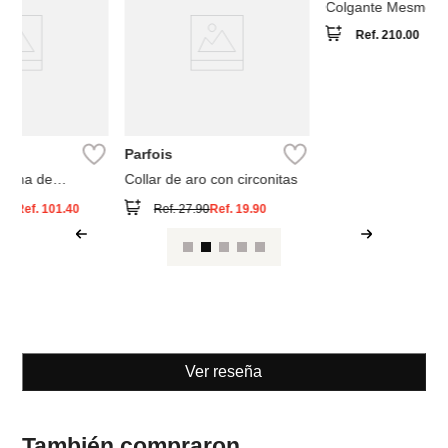
C
Parfois
Swarovski
Collar de aro con circonitas
Colgante Mesmera
Ref.
210.00
Ref.
27.90
Ref.
19.90
Ver reseña
También compraron