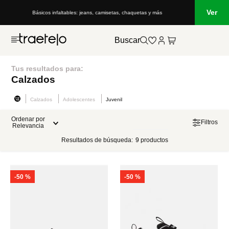
Ver
Básicos infaltables: jeans, camisetas, chaquetas y más
Buscar
Tus resultados para:
Calzados
Calzados
Adolescentes
Juvenil
Ordenar por
Filtros
Relevancia
Resultados de búsqueda:
9
productos
-
50 %
-
50 %