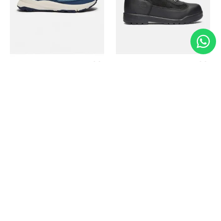
Timberland
Timberland
Zapato Motion Access
Bota Field Big Kids
Ref.
139.00
Ref.
69.50
Ref.
149.00
Ref.
104.30