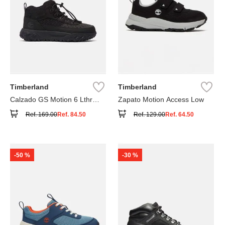
Timberland
Timberland
Calzado GS Motion 6 Lthr
Zapato Motion Access Low
Super
Ref.
169.00
Ref.
84.50
Ref.
129.00
Ref.
64.50
-
50 %
-
30 %