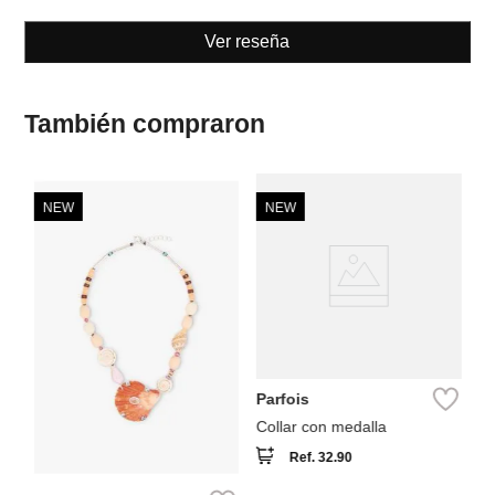
Ver reseña
También compraron
NEW
NEW
S
Co
Parfois
Collar con medalla
Ref.
32.90