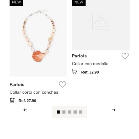
NEW
NEW
S
Co
Parfois
Collar con medalla
Ref.
32.90
Parfois
Collar corto con conchas
Ref.
27.90