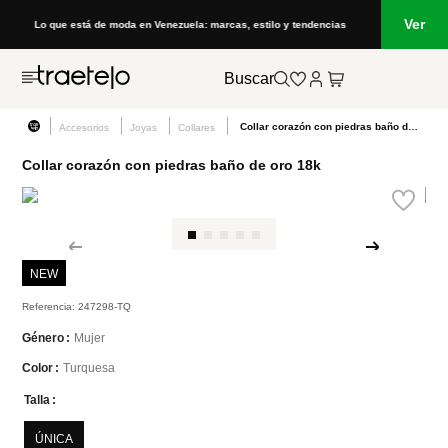
Ver
Lo que está de moda en Venezuela: marcas, estilo y tendencias
Buscar
Collar corazón con piedras baño de oro 18k
Accesorios
Joyas
Collares
Collar corazón con piedras baño de oro 18k
NEW
Referencia
:
247298-TQ
Mujer
Género
Turquesa
Color
Talla
ÚNICA