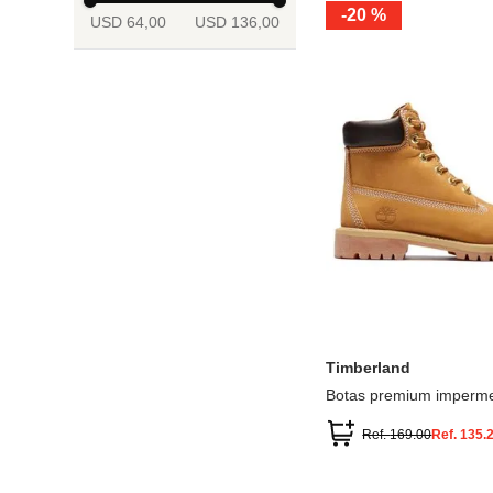
-
20 %
USD 64,00
USD 136,00
13.5
2
2.5
3
3.5
4
Mostrar 6 más
3.5
4
4.5
5
5.5
6
Timberland
Botas premium imperme
inch
Ref.
169.00
Ref.
135.