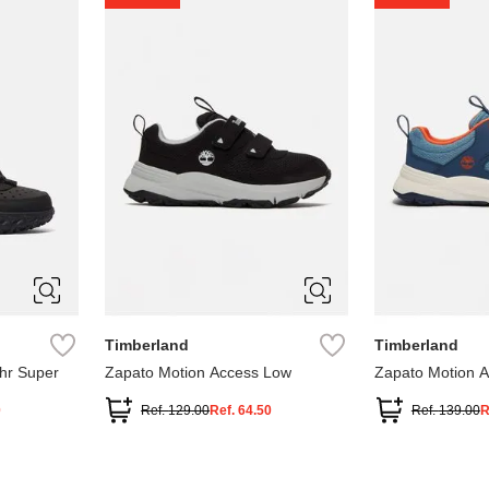
1
1.5
2
2.5
7
Timberland
Timberland
hr Super
Zapato Motion Access Low
Zapato Motion 
0
Ref.
129.00
Ref.
64.50
Ref.
139.00
R