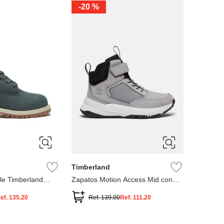
-
20 %
3
12.5
3
2
.5
1.5
1
13
2.5
1.5
13.5
Timberland
le Timberland
Zapatos Motion Access Mid con
cierre de velcro
ef.
135.20
Ref.
139.00
Ref.
111.20