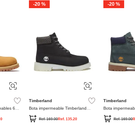
-
20 %
-
20 %
3
2
1
13
1
12.5
2.5
1.5
13.5
2
13
2
12.5
13.5
Timberland
Timberland
ables 6
Bota impermeable Timberland
Bota impermeab
Premium
Premium
20
Ref.
169.00
Ref.
135.20
Ref.
169.00
R