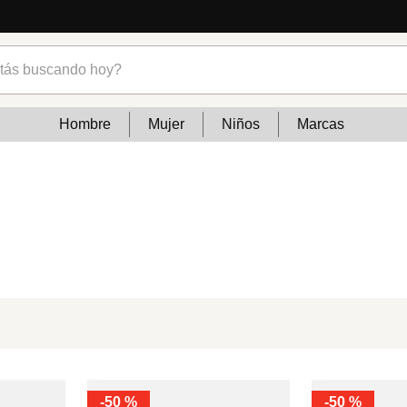
s buscando hoy?
Hombre
Mujer
Niños
Marcas
-
50 %
-
50 %