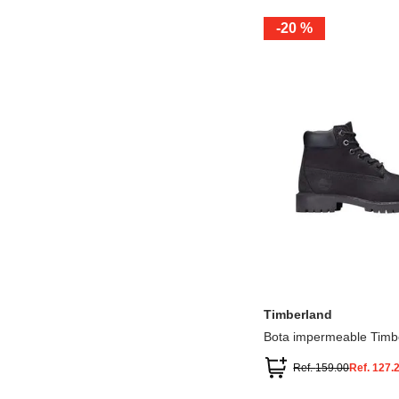
-
20 %
12.5
13.5
1.5
2.5
13
1
2
3
Timberland
Bota impermeable Timb
Premium
Ref.
159.00
Ref.
127.