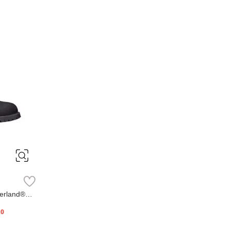
erland®
20