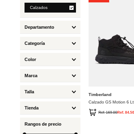
8
.
Calzados
bolso
9
.
cartera
Departamento
10
.
bimba lola
Calzados
Categoría
Botas y Botines
Color
Deportivos Urbanos
Amarillo
5
6.5
7
6
Marca
Arena
4.5
4
Timberland
Azul
Talla
Timberland
Negro
Calzado GS Motion 6 Lt
1
Tienda
1.5
Ref.
169.00
Ref.
84.5
Timberland
12.5
Rangos de precio
13