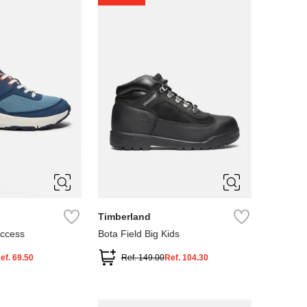
4
5
Timberland
Access
Bota Field Big Kids
ef.
69.50
Ref.
149.00
Ref.
104.30