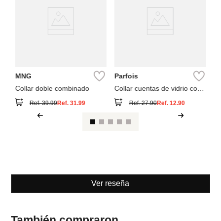
Co
ci
MNG
Parfois
Collar doble combinado
Collar cuentas de vidrio con
elefante
Ref.
39.99
Ref.
31.99
Ref.
27.90
Ref.
12.90
Ver reseña
También compraron