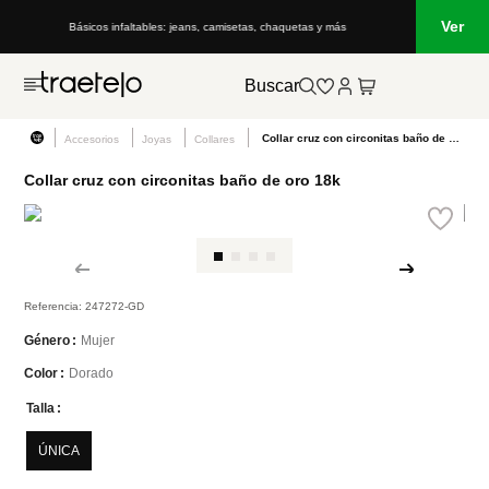
Ver
cos infaltables: jeans, camisetas, chaquetas y más
Lo que está de moda en
Buscar
Collar cruz con circonitas baño de oro 18k
Accesorios
Joyas
Collares
Collar cruz con circonitas baño de oro 18k
Referencia
:
247272-GD
Mujer
Género
Dorado
Color
Talla
ÚNICA