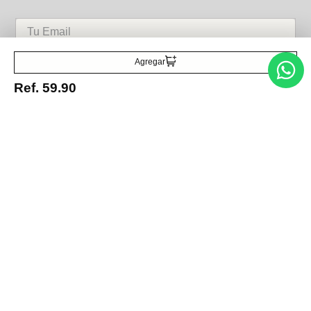
Acepto la política de tratamiento de datos personales
Suscribirse
Agregar
Ref.
59.90
Acerca de nosotros
Categorías
Marcas
Traetelo, el marketplace de moda en Venezuela para quienes buscan
estilo, calidad y las mejores marcas en un solo lugar.