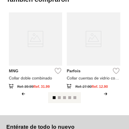
Pa
Co
ci
MNG
Parfois
Collar doble combinado
Collar cuentas de vidrio con
elefante
Ref.
39.99
Ref.
31.99
Ref.
27.90
Ref.
12.90
Entérate de todo lo nuevo