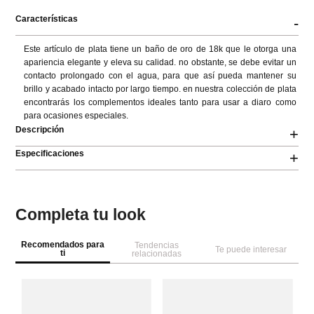
Características
-
Este artículo de plata tiene un baño de oro de 18k que le otorga una 
apariencia elegante y eleva su calidad. no obstante, se debe evitar un 
contacto prolongado con el agua, para que así pueda mantener su 
brillo y acabado intacto por largo tiempo. en nuestra colección de plata 
encontrarás los complementos ideales tanto para usar a diaro como 
para ocasiones especiales.
Descripción
+
Especificaciones
+
Completa tu look
Recomendados para
Tendencias
Te puede interesar
ti
relacionadas
Pa