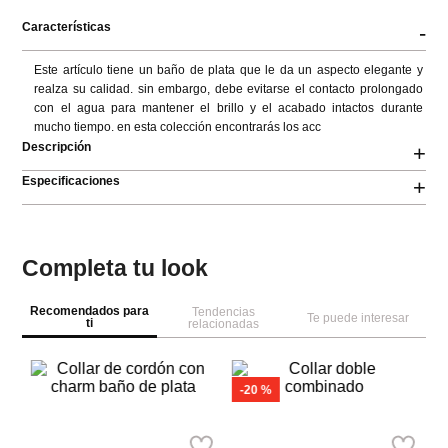
Características
-
Este artículo tiene un baño de plata que le da un aspecto elegante y 
realza su calidad. sin embargo, debe evitarse el contacto prolongado 
con el agua para mantener el brillo y el acabado intactos durante 
mucho tiempo. en esta colección encontrarás los acc
Descripción
+
Especificaciones
+
Completa tu look
Recomendados para
Tendencias
Te puede interesar
ti
relacionadas
A
Di