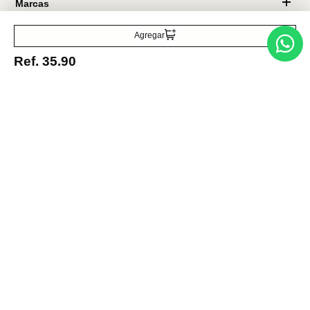
Acepto la política de tratamiento de datos personales
Suscribirse
Agregar
Ref.
35.90
Acerca de nosotros
Categorías
Marcas
Traetelo, el marketplace de moda en Venezuela para quienes buscan
estilo, calidad y las mejores marcas en un solo lugar.
Medios de pago