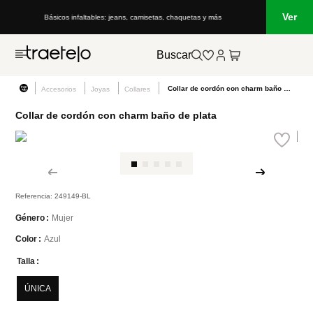
Ver
Básicos infaltables: jeans, camisetas, chaquetas y más
Buscar
Collar de cordón con charm baño de plata
Accesorios
Joyas
Collares
Collar de cordón con charm baño de plata
Referencia
:
249149-BL
Mujer
Género
Azul
Color
Talla
ÚNICA