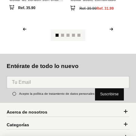
A
Di
Parfois
MNG
Collar de cordón con charm
Collar doble combinado
baño de plata
Ref.
35.90
Ref.
39.99
Ref.
31.99
Entérate de todo lo nuevo