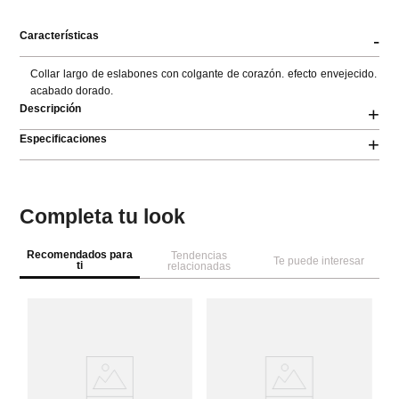
Características
-
Collar largo de eslabones con colgante de corazón. efecto envejecido. 
acabado dorado.
Descripción
+
Especificaciones
+
Completa tu look
Recomendados para
Tendencias
Te puede interesar
ti
relacionadas
Pa
Co
vi