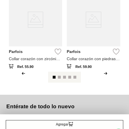
Pa
Co
vi
Parfois
Parfois
Collar corazón con zircónia
Collar corazón con piedras
baño de oro 18k
baño de oro 18k
Ref.
55.90
Ref.
59.90
Entérate de todo lo nuevo
Agregar