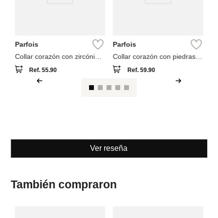
Parfois
Parfois
Collar corazón con zircónia
Collar corazón con piedras
baño de oro 18k
baño de oro 18k
Ref.
55.90
Ref.
59.90
Ver reseña
También compraron