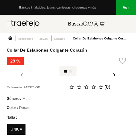
Ver
Básicos infaltables: jeans, camisetas, chaquetas y más
Buscar
Collar De Eslabones Colgante Corazón
Accesorios
Joyas
Collares
Collar De Eslabones Colgante Corazón
29 %
☆
☆
☆
☆
☆
(
0
)
Referencia
:
242376-GD
Mujer
Género
Dorado
Color
Talla
ÚNICA