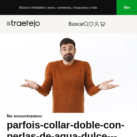
Ver
Básicos infaltables: jeans, camisetas, chaquetas y más
Buscar
No encontramos:
parfois-collar-doble-con-
perlas-de-agua-dulce---