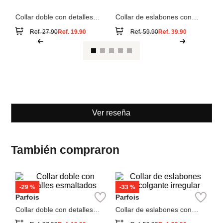
Ver reseña
También compraron
-
29 %
-
33 %
S
Parfois
Parfois
Co
Collar doble con detalles
Collar de eslabones con
esmaltados
colgante irregular
Ref.
27.90
Ref.
19.90
Ref.
59.90
Ref.
39.90