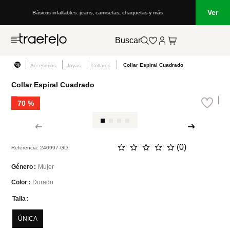
Ver
Básicos infaltables: jeans, camisetas, chaquetas y más
Buscar
Collar Espiral Cuadrado
Accesorios
Joyas
Collares
Collar Espiral Cuadrado
70 %
☆
☆
☆
☆
☆
(
0
)
Referencia
:
240997-GD
Mujer
Género
Dorado
Color
Talla
ÚNICA