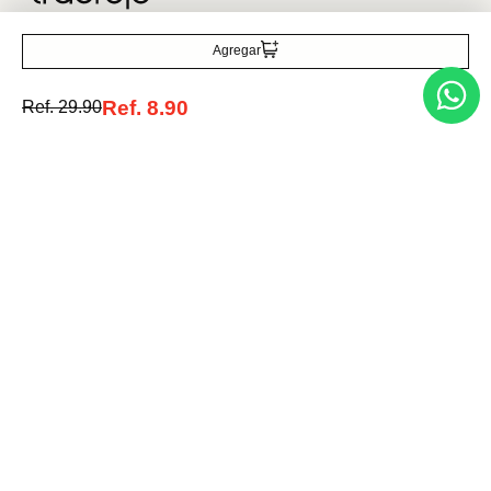
Agregar
Ref.
8.90
Ref.
29.90
Medios de pago
© 2025 FUTURA ONLINE 24, C.A Todos los derechos reservados.
Tienda Virtual desarrollada por
Tecnología