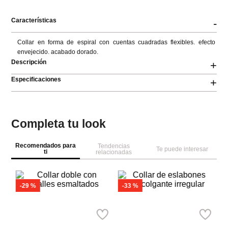
Características
-
Collar en forma de espiral con cuentas cuadradas flexibles. efecto 
envejecido. acabado dorado.
Descripción
+
Especificaciones
+
Completa tu look
Recomendados para
Tendencias
Te puede interesar
ti
relacionadas
-
29 %
-
33 %
S
Parfois
Parfois
Co
Collar doble con detalles
Collar de eslabones con
esmaltados
colgante irregular
Ref.
27.90
Ref.
19.90
Ref.
59.90
Ref.
39.90