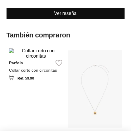
También compraron
A
Di
Parfois
Collar corto con circonitas
Ref.
59.90
Parfois
Collar con trébol
Ref.
55.90