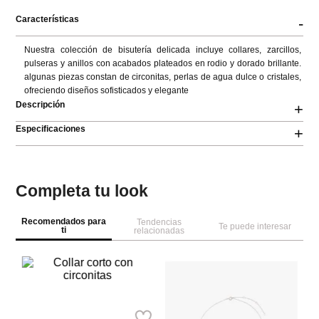
Características
-
Nuestra colección de bisutería delicada incluye collares, zarcillos, 
pulseras y anillos con acabados plateados en rodio y dorado brillante. 
algunas piezas constan de circonitas, perlas de agua dulce o cristales, 
ofreciendo diseños sofisticados y elegante
Descripción
+
Especificaciones
+
Completa tu look
Recomendados para
Tendencias
Te puede interesar
ti
relacionadas
A
Di