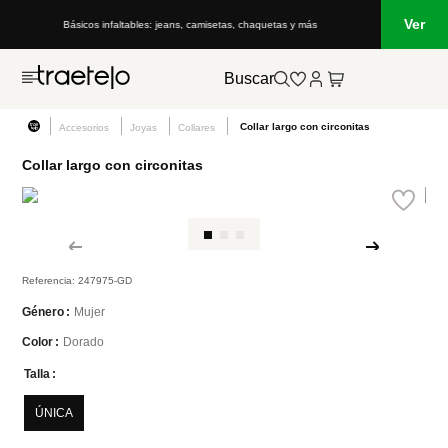
Ver
Básicos infaltables: jeans, camisetas, chaquetas y más
Buscar
Collar largo con circonitas
Accesorios
Joyas
Collares
Collar largo con circonitas
Referencia
:
247975-GD
Mujer
Género
Dorado
Color
Talla
ÚNICA