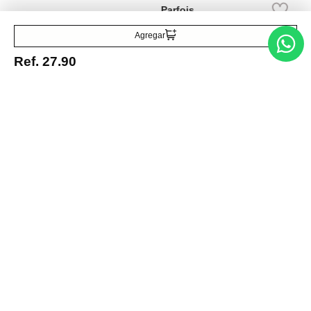
Agregar
Ref.
27.90
Entérate de todo lo nuevo
Acepto la política de tratamiento de datos personales
Suscribirse
Acerca de nosotros
Categorías
Marcas