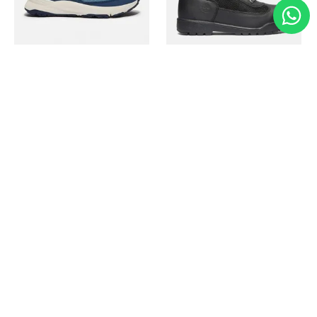
Timberland
Timberland
Zapato Motion Access
Bota Field Big Kids
Ref.
139.00
Ref.
69.50
Ref.
149.00
Ref.
104.30