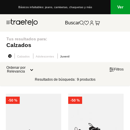
Ver
Básicos infaltables: jeans, camisetas, chaquetas y más
Buscar
Tus resultados para:
Calzados
Calzados
Adolescentes
Juvenil
Ordenar por
Filtros
Relevancia
Resultados de búsqueda:
9
productos
-
50 %
-
50 %