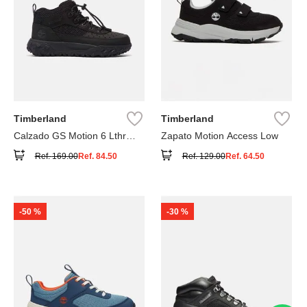
Timberland
Timberland
Calzado GS Motion 6 Lthr
Zapato Motion Access Low
Super
Ref.
169.00
Ref.
84.50
Ref.
129.00
Ref.
64.50
-
50 %
-
30 %