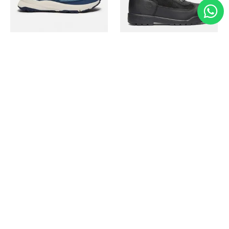
Timberland
Timberland
Zapato Motion Access
Bota Field Big Kids
Ref.
139.00
Ref.
69.50
Ref.
149.00
Ref.
104.30