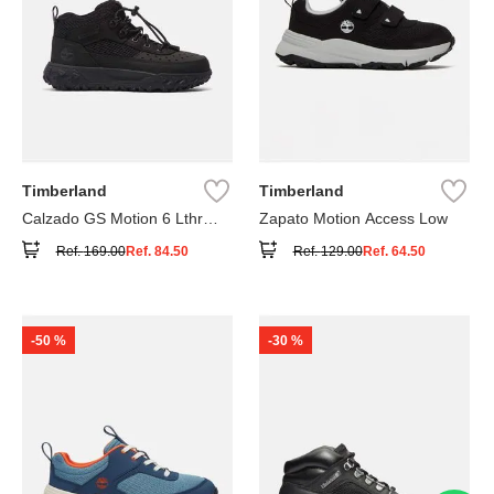
Timberland
Timberland
Calzado GS Motion 6 Lthr
Zapato Motion Access Low
Super
Ref.
169.00
Ref.
84.50
Ref.
129.00
Ref.
64.50
-
50 %
-
30 %