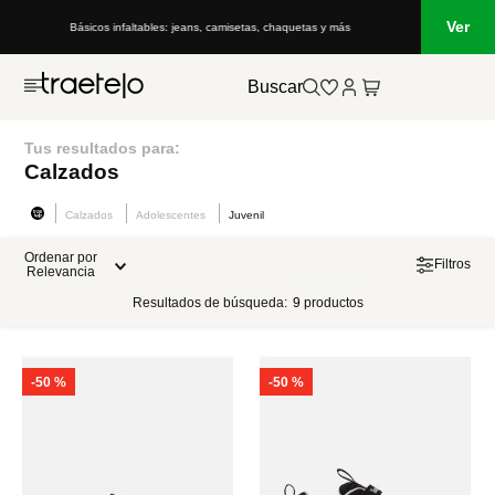
Ver
Básicos infaltables: jeans, camisetas, chaquetas y más
Buscar
Tus resultados para:
Calzados
Calzados
Adolescentes
Juvenil
Ordenar por
Filtros
Relevancia
Resultados de búsqueda:
9
productos
-
50 %
-
50 %