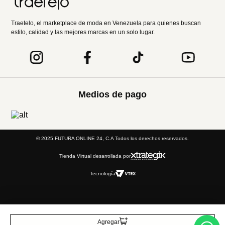
Entérate de todo lo nuevo
Acepto la política de tratamiento de datos personales
Suscribirse
Acerca de nosotros
Categorías
Marcas
Traetelo, el marketplace de moda en Venezuela para quienes buscan
Agregar
estilo, calidad y las mejores marcas en un solo lugar.