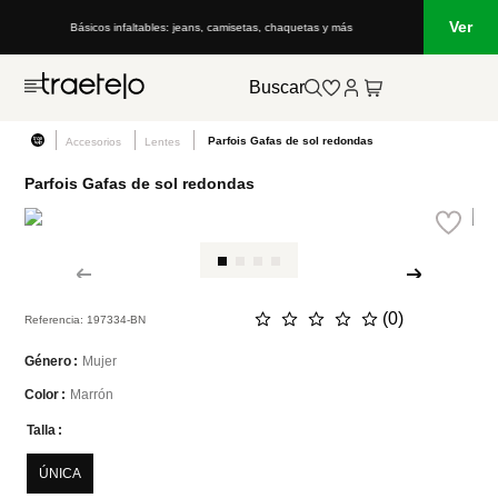
Ver
Básicos infaltables: jeans, camisetas, chaquetas y más
Buscar
Parfois Gafas de sol redondas
Accesorios
Lentes
Parfois Gafas de sol redondas
☆
☆
☆
☆
☆
(
0
)
Referencia
:
197334-BN
Mujer
Género
Marrón
Color
Talla
ÚNICA