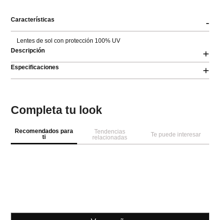
Características
-
Lentes de sol con protección 100% UV
Descripción
+
Especificaciones
+
Completa tu look
Recomendados para
Tendencias
Te puede interesar
ti
relacionadas
-
60 %
Lentes de sol deportivas
Lentes de sol mariposa
Le