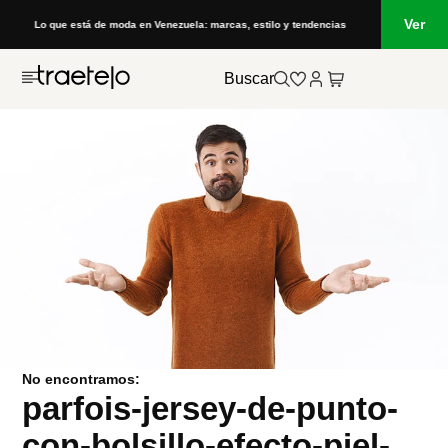
Ver
Lo que está de moda en Venezuela: marcas, estilo y tendencias
Buscar
No encontramos:
parfois-jersey-de-punto-
con-bolsillo-efecto-piel-